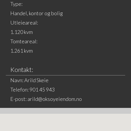
Type:
Handel, kontor og bolig
Utleieareal:
1.120 kvm
Tomteareal:
1.261 kvm
Kontakt:
Navn: Arild Skeie
Telefon: 901 45 943
E-post: arild@oksoyeiendom.no