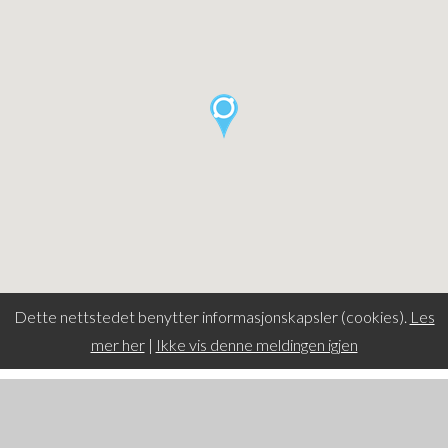
Dette nettstedet benytter informasjonskapsler (cookies).
Les
mer her
|
Ikke vis denne meldingen igjen