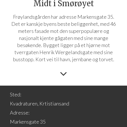
Midt i Smørøyet
Frøylandsgården har adresse Markensgate 35.
Det er kanskje byens beste beliggenhet, med 46
meters fasade mot den superpopulære og
nasjonalt kjente gågaten med sine mange
besøkende. Bygget ligger på et hjørne mot
tverrgaten Henrik Wergelandsgate med sine
busstopp. Kort vei til havn, jernbane og torvet.
Sted:
Kvadraturen, Krtistiansand
Adresse:
Markensgate 35