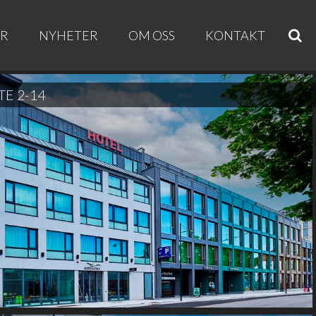
ER
NYHETER
OM OSS
KONTAKT
E 2-14