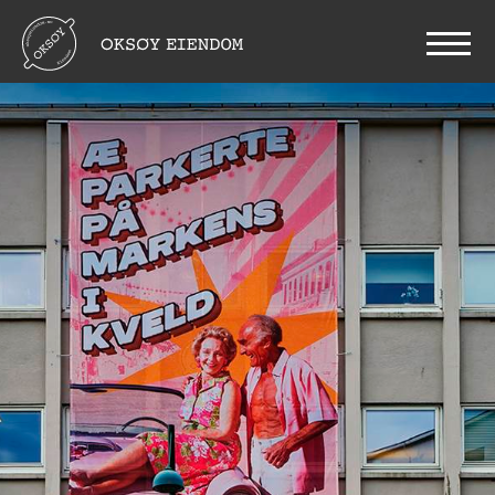
" />
" />
" />