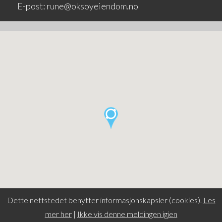
E-post: rune@oksoyeiendom.no
Dette nettstedet benytter informasjonskapsler (cookies).
Les
mer her
|
Ikke vis denne meldingen igjen